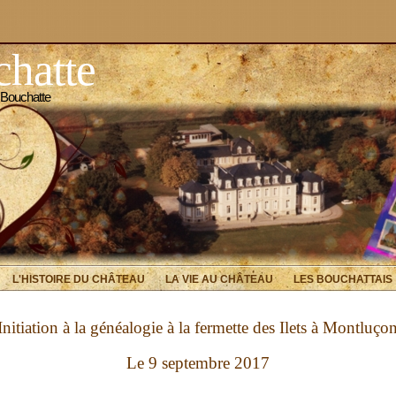
hatte
 Bouchatte
L'HISTOIRE DU CHÂTEAU
LA VIE AU CHÂTEAU
LES BOUCHATTAIS
Initiation à la généalogie à la fermette des Ilets
à Montluço
Le 9 septembre 2017