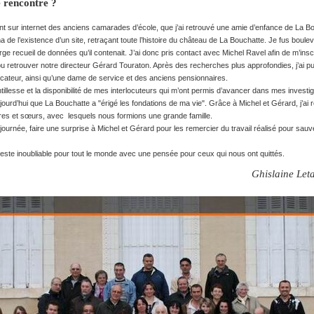
e rencontre ?
t sur internet des anciens camarades d’école, que j’ai retrouvé une amie d’enfance de La Bo
ma de l’existence d’un site, retraçant toute l’histoire du château de La Bouchatte. Je fus boule
 large recueil de données qu’il contenait. J’ai donc pris contact avec Michel Ravel afin de m’insc
i pu retrouver notre directeur Gérard Touraton. Après des recherches plus approfondies, j’ai p
ateur, ainsi qu’une dame de service et des anciens pensionnaires.
ntillesse et la disponibilité de mes interlocuteurs qui m’ont permis d’avancer dans mes investig
jourd’hui que La Bouchatte a "érigé les fondations de ma vie". Grâce à Michel et Gérard, j’ai
ères et sœurs, avec lesquels nous formions une grande famille.
e journée, faire une surprise à Michel et Gérard pour les remercier du travail réalisé pour sa
este inoubliable pour tout le monde avec une pensée pour ceux qui nous ont quittés.
Ghislaine Leta