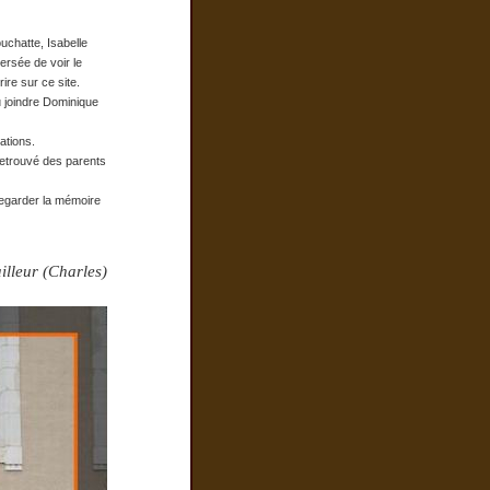
uchatte, Isabelle
versée de voir le
rire sur ce site.
u joindre Dominique
ations.
 retrouvé des parents
uvegarder la mémoire
illeur (Charles)