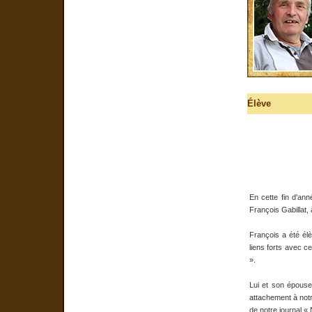
Élève
En cette fin d'an
François Gabillat,
François a été él
liens forts avec ce
».
Lui et son épouse
attachement à notr
de notre journal «