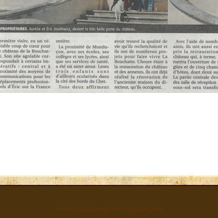
Designed by
Free CSS Templates
, Thanks to
Web Design Company